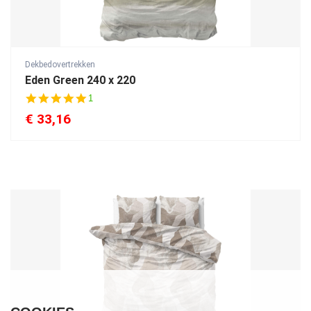
Dekbedovertrekken
Eden Green 240 x 220
5
1
.
€
33,16
0
s
t
a
r
r
a
t
i
n
g